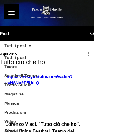
Direzione Artistica Nino Campisi
Post
Tutti i post
4 giu 2015
Tutti i post
Tutto ciò che ho
Teatro
Scuola di Teatro
https://www.youtube.com/watch?
v=HSNn9TFUtLQ
Teatro Studio
Magazine
Musica
Produzioni
Video
Lorenzo Visci, "Tutto ciò che ho". 
Spazio Arte
Voxyl Voice Festival, Teatro del 