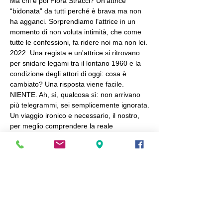
Ma chi è poi Flora Stracci? Un'attrice 
“bidonata” da tutti perché è brava ma non 
ha agganci. Sorprendiamo l’attrice in un 
momento di non voluta intimità, che come 
tutte le confessioni, fa ridere noi ma non lei. 
2022. Una regista e un'attrice si ritrovano 
per snidare legami tra il lontano 1960 e la 
condizione degli attori di oggi: cosa è 
cambiato? Una risposta viene facile. 
NIENTE. Ah, sì, qualcosa sì: non arrivano 
più telegrammi, sei semplicemente ignorata.
Un viaggio ironico e necessario, il nostro, 
per meglio comprendere la reale 
condizione degli attori che come sempre 
quanto più fanno ridere tanto più sono 
disgraziati. Problema e patrimonio dei 
clowns e dei buffoni! La vita, come la morte:
…
Mostra di più