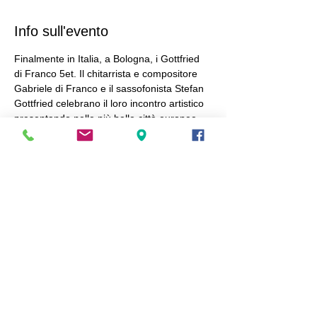
Info sull'evento
Finalmente in Italia, a Bologna, i Gottfried 
di Franco 5et. Il chitarrista e compositore 
Gabriele di Franco e il sassofonista Stefan 
Gottfried celebrano il loro incontro artistico 
presentando nelle più belle città europee, 
"So Far", frutto della loro collaborazione 
con Raúl Santana de Saez Ibarra, pianista, 
Diederik Billiet, bassista e Joao Sousa, 
batterista. 
Condividi questo evento