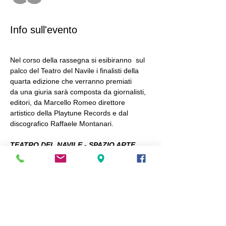
Info sull'evento
Nel corso della rassegna si esibiranno  sul 
palco del Teatro del Navile i finalisti della 
quarta edizione che verranno premiati
da una giuria sarà composta da giornalisti, 
editori, da Marcello Romeo direttore 
artistico della Playtune Records e dal 
discografico Raffaele Montanari.
TEATRO DEL NAVILE - SPAZIO ARTE
STAGIONE 2025 - 2026
INGRESSO RISERVATO AI SOCI ARCI
sono valide tutte le tessere ARCI dei circoli 
nazionali e territoriali
Mostra di più