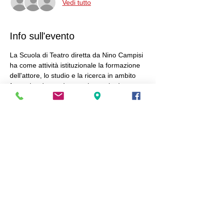
Vedi tutto
Info sull'evento
La Scuola di Teatro diretta da Nino Campisi 
ha come attività istituzionale la formazione 
dell'attore, lo studio e la ricerca in ambito 
formativo, la sperimentazione e la ricerca 
teatrale, la promozione del teatro di prosa 
classico e contemporaneo, l'insegnamento 
della didattica teatrale e della 
comunicazione in ambito formativo.
Condividi questo evento