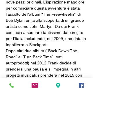
nove pezzi originali. L’ispirazione maggiore 
per cominciare questa avventura è stata 
l’ascolto dell’album “The Freewheelin’” di 
Bob Dylan unita alla scoperta di un grande 
artista come John Martyn. Da qui Frank 
comincia a suonare tantissime date in giro 
per l’Italia includendo, nel 2009, una data in 
Inghilterra a Stockport.
Dopo altri due album (“Back Down The 
Road” e “Turn Back Time”, tutti 
autoprodotti) nel 2012 Frank decide di 
prendersi una pausa e si impegna in altri 
progetti musicali, riprenderà nel 2015 con 
l’uscita di “Simple Ways”, quarto album 
targato The Dolly’s Legend.
L’anno dopo è la volta di “Past&Present”, 
un doppio album raccolta che include tutti i 
pezzi migliori di Frank ri-registrati e…
Mostra di più