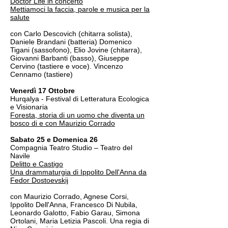
Doctor Life in concerto
Mettiamoci la faccia, parole e musica per la
salute
con Carlo Descovich (chitarra solista),
Daniele Brandani (batteria) Domenico
Tigani (sassofono), Elio Jovine (chitarra),
Giovanni Barbanti (basso), Giuseppe
Cervino (tastiere e voce). Vincenzo
Cennamo (tastiere)
Venerdì 17 Ottobre
Hurqalya - Festival di Letteratura Ecologica
e Visionaria
Foresta, storia di un uomo che diventa un
bosco di e con Maurizio Corrado
Sabato 25 e Domenica 26
Compagnia Teatro Studio – Teatro del
Navile
Delitto e Castigo
Una drammaturgia di Ippolito Dell'Anna da
Fedor Dostoevskij
con Maurizio Corrado, Agnese Corsi,
Ippolito Dell'Anna, Francesco Di Nubila,
Leonardo Galotto, Fabio Garau, Simona
Ortolani, Maria Letizia Pascoli. Una regia di