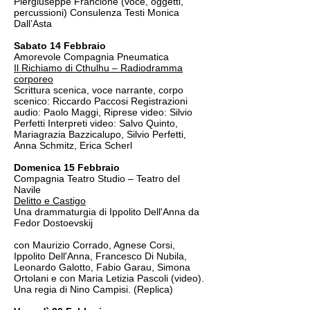
Piergiuseppe Francione (voce, oggetti,
percussioni) Consulenza Testi Monica
Dall’Asta
Sabato 14 Febbraio
Amorevole Compagnia Pneumatica
Il Richiamo di Cthulhu – Radiodramma
corporeo
Scrittura scenica, voce narrante, corpo
scenico: Riccardo Paccosi Registrazioni
audio: Paolo Maggi, Riprese video: Silvio
Perfetti Interpreti video: Salvo Quinto,
Mariagrazia Bazzicalupo, Silvio Perfetti,
Anna Schmitz, Erica Scherl
Domenica 15 Febbraio
Compagnia Teatro Studio – Teatro del
Navile
Delitto e Castigo
Una drammaturgia di Ippolito Dell'Anna da
Fedor Dostoevskij
con Maurizio Corrado, Agnese Corsi,
Ippolito Dell'Anna, Francesco Di Nubila,
Leonardo Galotto, Fabio Garau, Simona
Ortolani e con Maria Letizia Pascoli (video).
Una regia di Nino Campisi. (Replica)