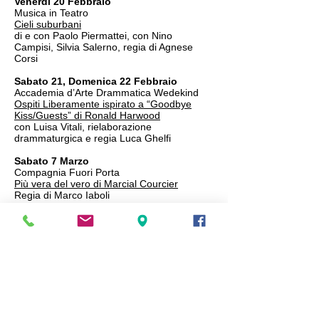
Venerdì 20 Febbraio
Musica in Teatro
Cieli suburbani
di e con Paolo Piermattei, con Nino
Campisi, Silvia Salerno, regia di Agnese
Corsi
Sabato 21, Domenica 22 Febbraio
Accademia d’Arte Drammatica Wedekind
Ospiti Liberamente ispirato a “Goodbye
Kiss/Guests” di Ronald Harwood
con Luisa Vitali, rielaborazione
drammaturgica e regia Luca Ghelfi
Sabato 7 Marzo
Compagnia Fuori Porta
Più vera del vero di Marcial Courcier
Regia di Marco Iaboli
Sabato 14 Marzo
Musica in Teatro
i127Rosso in "Acoustic Sound Set"
con Ivano 127 Rosso (voce e chitarra
ritmica), Antonio Raimondo (fisarmonica,
clarino, tastiere) Eugenio Raimondo
(tastiere), Max Tramontano (chitarra
elettrica)