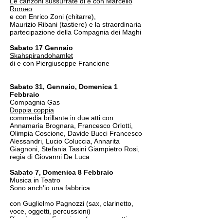
Le canzoni sussurrate di e con Marcello
Romeo
e con Enrico Zoni (chitarre),
Maurizio Ribani (tastiere) e la straordinaria
partecipazione della Compagnia dei Maghi
Sabato 17 Gennaio
Skahspirandohamlet
di e con Piergiuseppe Francione
Sabato 31, Gennaio, Domenica 1
Febbraio
Compagnia Gas
Doppia coppia
commedia brillante in due atti con
Annamaria Brognara, Francesco Orlotti,
Olimpia Coscione, Davide Bucci Francesco
Alessandri, Lucio Coluccia, Annarita
Giagnoni, Stefania Tasini Giampietro Rosi,
regia di Giovanni De Luca
Sabato 7, Domenica 8 Febbraio
Musica in Teatro
Sono anch’io una fabbrica
con Guglielmo Pagnozzi (sax, clarinetto,
voce, oggetti, percussioni)