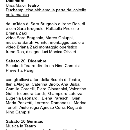
Dicembre
Ursa Maior Teatro
Duchamp, cioè abbiamo la parte dal coltello
nella manica
da un’idea di Sara Brugnolo e Irene Ros, di
e con Sara Brugnolo, Raffaella Pirozzi e
Briana Zaki
video Sara Brugnolo, Marco Galuppi,
musiche Sarah Fornito, montaggio audio e
video Briana Zaki montaggio operistico
Irene Ros, disegno luci Monica Olivieri
Sabato 20 Dicembre
Scuola di Teatro diretta da Nino Campisi
Prévert a Parigi
con gli allievi attori della Scuola di Teatro,
Ilenia Alagna, Caterina Birolo, Ana Bisbal,
Camilla Cordelli, Piero Giovannini, Valentino
Goffi, Eleonora Landi, Giampiero Laterza,
Eugenia Leonardi, Elena Pareschi, Gian
Maria Ponzetti, Lorenzo Romanazzi, Marina
Tonelli. Aiuto regia Agnese Corsi. Regia di
Nino Campisi
Sabato 10 Gennaio
Musica in Teatro