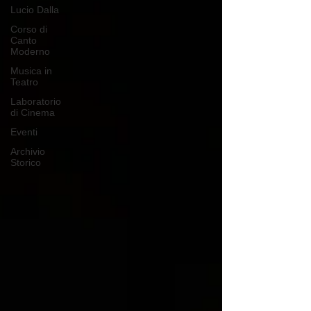
Lucio Dalla
Corso di
Canto
Moderno
Musica in
Teatro
Laboratorio
di Cinema
Eventi
Archivio
Storico