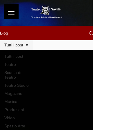
Direzione Artistica Nino Campisi
Blog
Tutti i post
Tutti i post
Teatro
Scuola di
Teatro
Teatro Studio
Magazine
Musica
Produzioni
Video
Spazio Arte