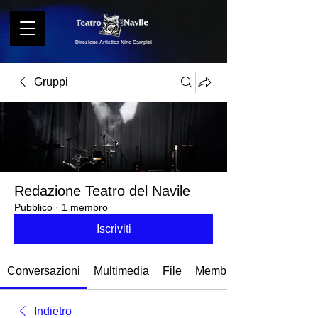
Direzione Artistica Nino Campisi
Gruppi
Redazione Teatro del Navile
Pubblico
·
1 membro
Iscriviti
Conversazioni
Multimedia
File
Membri
Indietro