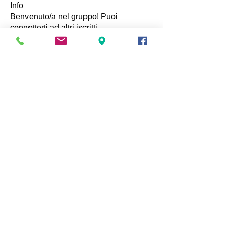
Info
Benvenuto/a nel gruppo! Puoi
connetterti ad altri iscritti,
...
Continua a Leggere
Membri
Teatro del Navile
Segui
Redazione
Vedi tutti i membri (1)
© 1998 - 2025
Teatro del Navile
Teatro del Navile, Via Marescalchi 2/b
- 40123 Bologna
teatrodelnavile@gmail.com
| Tel:
+39051224243
Nino Campisi - Spazio Arte