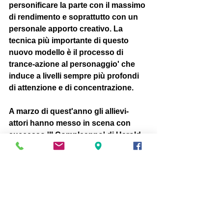
personificare la parte con il massimo 
di rendimento e soprattutto con un 
personale apporto creativo. La 
tecnica più importante di questo 
nuovo modello è il processo di 
trance-azione al personaggio' che 
induce a livelli sempre più profondi 
di attenzione e di concentrazione. 
A marzo di quest'anno gli allievi-
attori hanno messo in scena con 
successo 'Il Compleanno' di Harold 
Pinter e hanno ricevuto il diploma di 
recitazione dalle mani di un 
testimonial d'eccezione, Lucio Dalla, 
che segue e sostiene con 
entusiasmo questa esperienza 
formativa. Mentre gli allievi del primo 
anno e del secondo anno si 