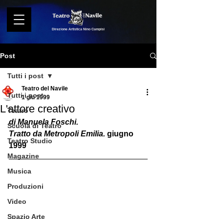
Direzione Artistica Nino Campisi
Post
Tutti i post
Teatro del Navile
Tutti i post
1 giu 1999
L'attore creativo
Teatro
di Manuela Foschi. 
Scuola di Teatro
Tratto da Metropoli Emilia. 
giugno 
Teatro Studio
1999 
Magazine
Musica
Produzioni
Video
Spazio Arte