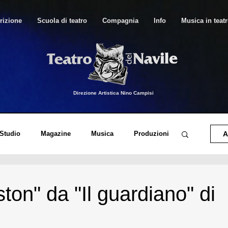
rizione
Scuola di teatro
Compagnia
Info
Musica in teat
Direzione Artistica Nino Campisi
 Studio
Magazine
Musica
Produzioni
A
o di Canto Moderno
Musica in Teatro
ton" da "Il guardiano" di
orico