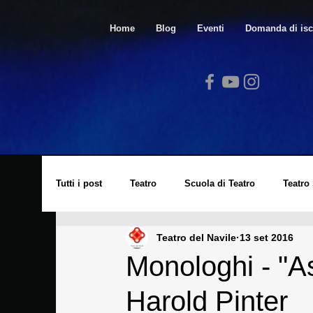
Home
Blog
Eventi
Domanda di isc
Tutti i post
Teatro
Scuola di Teatro
Teatro
Teatro del Navile
13 set 2016
Video
Spazio Arte
Lucio Dalla
Cors
Monologhi - "As
Harold Pinter
Laboratorio di Cinema
Eventi
Archivio St