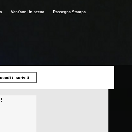
ro
Vent'anni in scena
Rassegna Stampa
ccedi / Iscriviti