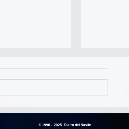
ton Cechov - L'orso
Anton Cechov - 
di matrimonio
© 1998 - 2025
Teatro del Navile