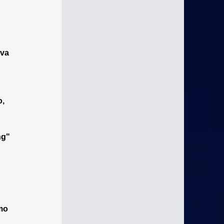
 
va 
, 
ng" 
mo 