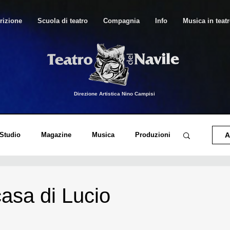
rizione
Scuola di teatro
Compagnia
Info
Musica in teat
Direzione Artistica Nino Campisi
 Studio
Magazine
Musica
Produzioni
A
o di Canto Moderno
Musica in Teatro
casa di Lucio
orico