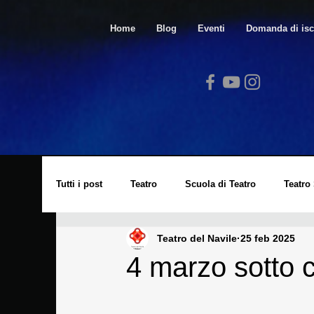
Home
Blog
Eventi
Domanda di isc
Tutti i post
Teatro
Scuola di Teatro
Teatro
Teatro del Navile
25 feb 2025
Video
Spazio Arte
Lucio Dalla
Cors
4 marzo sotto 
Laboratorio di Cinema
Eventi
Archivio St