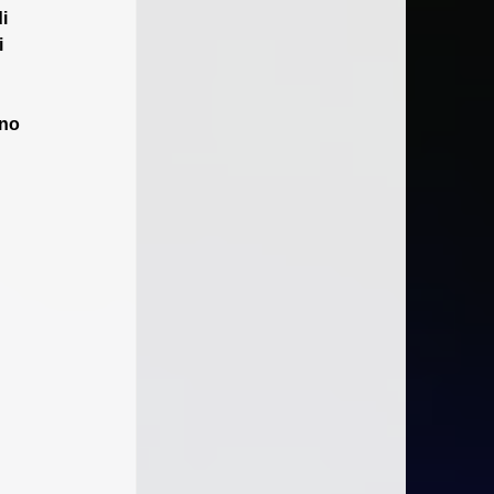
i 
 
no 