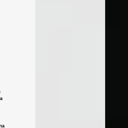
 
a 
na 