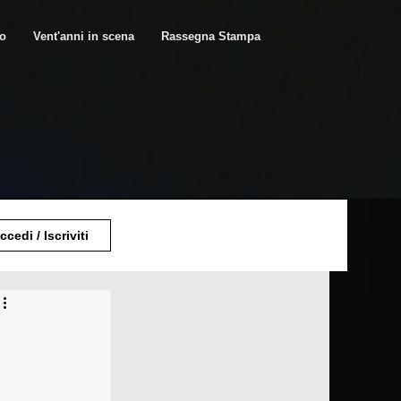
ro
Vent'anni in scena
Rassegna Stampa
ccedi / Iscriviti