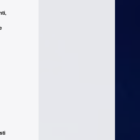
ti, 
e 
 
 
ti 