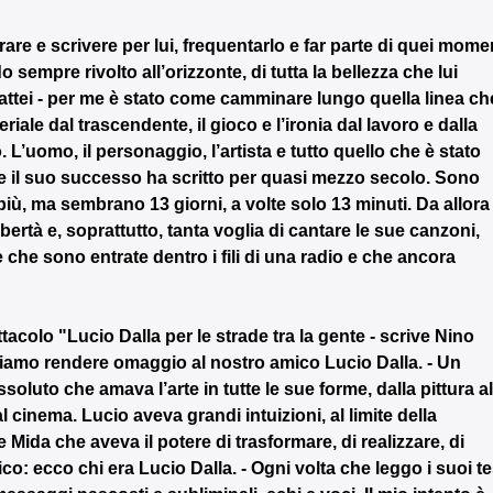
are e scrivere per lui, frequentarlo e far parte di quei momen
 sempre rivolto all’orizzonte, di tutta la bellezza che lui 
attei - per me è stato come camminare lungo quella linea ch
eriale dal trascendente, il gioco e l’ironia dal lavoro e dalla 
 L’uomo, il personaggio, l’artista e tutto quello che è stato 
e il suo successo ha scritto per quasi mezzo secolo. Sono 
iù, ma sembrano 13 giorni, a volte solo 13 minuti. Da allora
ibertà e, soprattutto, tanta voglia di cantare le sue canzoni, 
 che sono entrate dentro i fili di una radio e che ancora 
colo "Lucio Dalla per le strade tra la gente - scrive Nino 
liamo rendere omaggio al nostro amico Lucio Dalla. - Un 
oluto che amava l’arte in tutte le sue forme, dalla pittura al
 al cinema. Lucio aveva grandi intuizioni, al limite della 
ida che aveva il potere di trasformare, di realizzare, di 
o: ecco chi era Lucio Dalla. - Ogni volta che leggo i suoi tes