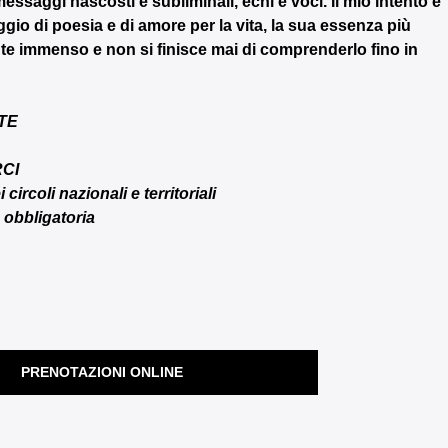
messaggi nascosti e subliminali, echi e voci. Il mio intento è 
gio di poesia e di amore per la vita, la sua essenza più 
te immenso e non si finisce mai di comprenderlo fino in 
TE
RCI
circoli nazionali e territoriali
 obbligatoria
PRENOTAZIONI ONLINE