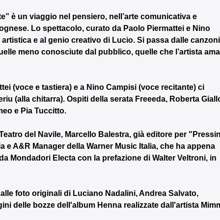
te” è un viaggio nel pensiero, nell’arte comunicativa e 
ognese. Lo spettacolo, curato da Paolo Piermattei e Nino 
a artistica e al genio creativo di Lucio. Si passa dalle canzoni
elle meno conosciute dal pubblico, quelle che l’artista ama
ei (voce e tastiera) e a Nino Campisi (voce recitante) ci 
u (alla chitarra). Ospiti della serata Freeeda, Roberta Giallo
eo e Pia Tuccitto.
 Teatro del Navile, Marcello Balestra, già editore per "Pressi
alla e A&R Manager della Warner Music Italia, che ha appena 
 da Mondadori Electa con la prefazione di Walter Veltroni, in 
alle foto originali di Luciano Nadalini, Andrea Salvato, 
ini delle bozze dell'album Henna realizzate dall'artista Mim