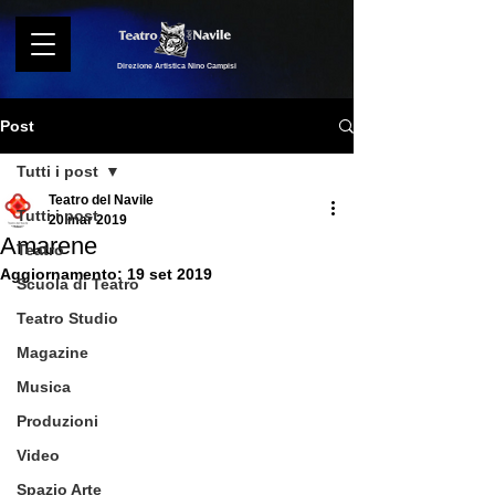
Direzione Artistica Nino Campisi
Post
Tutti i post
Teatro del Navile
Tutti i post
20 mar 2019
Amarene
Teatro
Aggiornamento:
19 set 2019
Scuola di Teatro
Teatro Studio
Magazine
Musica
Produzioni
Video
Spazio Arte