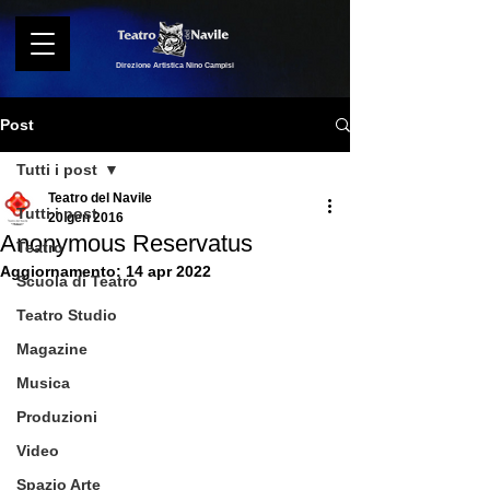
Direzione Artistica Nino Campisi
Post
Tutti i post
Teatro del Navile
Tutti i post
20 gen 2016
Anonymous Reservatus
Teatro
Aggiornamento:
14 apr 2022
Scuola di Teatro
Teatro Studio
Magazine
Musica
Produzioni
Video
Spazio Arte