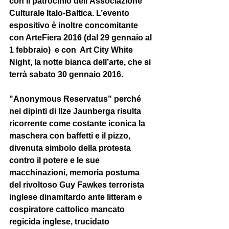
con il patrocinio dell’
Associazione 
Culturale Italo-Baltica
. L’evento 
espositivo è inoltre concomitante 
con ArteFiera 2016 (dal 29 gennaio al 
1 febbraio)  e con  Art City White 
Night, la notte bianca dell’arte, che si 
terrà sabato 30 gennaio 2016.  
"Anonymous Reservatus" perché 
nei dipinti di Ilze Jaunberga risulta 
ricorrente come costante iconica la 
maschera con baffetti e il pizzo, 
divenuta simbolo della protesta 
contro il potere e le sue 
macchinazioni, memoria postuma 
del rivoltoso Guy Fawkes terrorista 
inglese dinamitardo ante litteram e 
cospiratore cattolico mancato 
regicida inglese, trucidato 