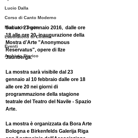
Lucio Dalla
Corso di Canto Moderno
Musica in Teatro
Sabato 23 gennaio 2016,  dalle ore 
18 alle ore 20, inaugurazione della 
Laboratorio di Cinema
Mostra d’Arte "
Anonymous 
Eventi
Reservatus
", opere di
 Ilze 
Archivio Storico
Jaunberga
. 
La mostra sarà visibile dal 23 
gennaio al 10 febbraio dalle ore 18 
alle ore 20 nei giorni di 
programmazione della stagione 
teatrale del Teatro del Navile - Spazio 
Arte. 
La mostra è organizzata da
 Bora Arte 
Bologna
 e 
Birkenfelds Galerija Riga