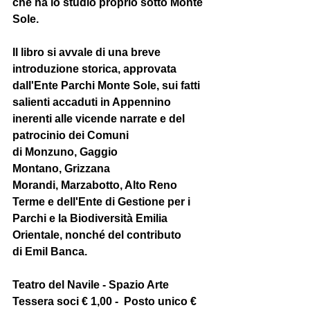
che ha lo studio proprio sotto Monte 
Sole.
Il libro si avvale di una breve 
introduzione storica, approvata 
dall'
Ente Parchi Monte Sole
, sui fatti 
salienti accaduti in Appennino 
inerenti alle vicende narrate e del 
patrocinio dei Comuni 
di 
Monzuno
, 
Gaggio 
Montano
, 
Grizzana 
Morandi
, 
Marzabotto
, 
Alto Reno 
Terme
 e dell'Ente di 
Gestione per i 
Parchi e la Biodiversità Emilia 
Orientale
, nonché del contributo 
di 
Emil Banca
.
Teatro del Navile - Spazio Arte
Tessera soci € 1,00 -  Posto unico € 