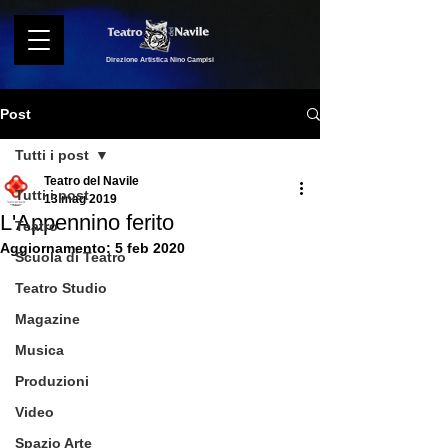
Direzione Artistica Nino Campisi
Post
Tutti i post
Teatro del Navile
Tutti i post
13 mag 2019
L'Appennino ferito
Teatro
Aggiornamento:
5 feb 2020
Scuola di Teatro
Teatro Studio
Magazine
Musica
Produzioni
Video
Spazio Arte