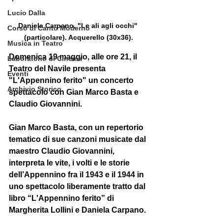
Lucio Dalla
Daniela Carpano, "Le ali agli occhi" 
Corso di Canto Moderno
(particolare). Acquerello (30x36).
Musica in Teatro
Domenica 19 maggio, alle ore 21, il 
Laboratorio di Cinema
Teatro del Navile presenta 
Eventi
"
L'Appennino ferito
" un concerto 
Archivio Storico
spettacolo con 
Gian Marco Basta
 e 
Claudio Giovannini
.
Gian Marco Basta, con un repertorio 
tematico di sue canzoni musicate dal 
maestro Claudio Giovannini, 
interpreta le vite, i volti e le storie 
dell’Appennino fra il 1943 e il 1944 in 
uno spettacolo liberamente tratto dal 
libro “
L'Appennino ferito
” di 
Margherita Lollini
 e 
Daniela Carpano
. 