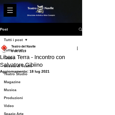
Direzione Artistica Nino Campisi
Post
Tutti i post
Teatro del Navile
Tutti i post
8 dic 2019
Libera Terra - Incontro con
Teatro
Salvatore Gibiino
Scuola di Teatro
Aggiornamento:
18 lug 2021
Teatro Studio
Magazine
Musica
Produzioni
Video
Spazio Arte