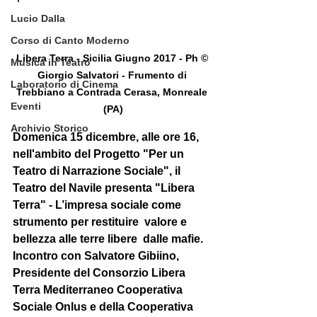
Lucio Dalla
Corso di Canto Moderno
Libera Terra - Sicilia Giugno 2017 - Ph © 
Musica in Teatro
Giorgio Salvatori - Frumento di 
Laboratorio di Cinema
Trebbiano a Contrada Cerasa, Monreale 
Eventi
(PA)
Archivio Storico
Domenica 15 dicembre
, alle ore 16, 
nell'ambito del Progetto "
Per un 
Teatro di Narrazione Sociale
", il 
Teatro del Navile presenta "
Libera 
Terra
" - 
L’impresa sociale come 
strumento per restituire  valore e 
bellezza alle terre libere  dalle mafie
. 
Incontro con 
Salvatore Gibiino
, 
Presidente del Consorzio Libera 
Terra Mediterraneo Cooperativa 
Sociale Onlus e della Cooperativa 