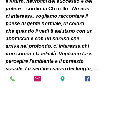
il futuro, nevrotici del successo e del 
potere. 
- continua Chiarillo - 
No non 
ci interessa, vogliamo raccontare il 
paese di gente normale, di coloro 
che quando li vedi ti salutano con un 
abbraccio e con un sorriso che 
arriva nel profondo, ci interessa chi 
non compra la felicità. Vogliamo farvi 
percepire l’ambiente e il contesto 
sociale, far sentire i suoni dei luoghi, 
trasmettere il canto o i lamenti del 
nostro meraviglioso paese e così 
aumentare la consapevolezza e la 
responsabilità di ognuno di noi."
Giuseppe Chiarillo, già sindaco del 
Comune di Galliera dal 1999 al 2009, 
aderente e  sostenitore di "Avviso 
Pubblico", la rete di comuni che si 