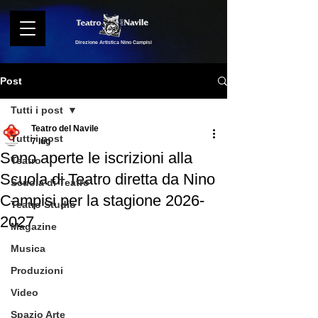
Direzione Artistica Nino Campisi
Post
Tutti i post
Teatro del Navile
Tutti i post
7 lug
Sono aperte le iscrizioni alla
Teatro
Scuola di Teatro diretta da Nino
Scuola di Teatro
Campisi per la stagione 2026-
Teatro Studio
2027
Magazine
Musica
Produzioni
Video
Spazio Arte