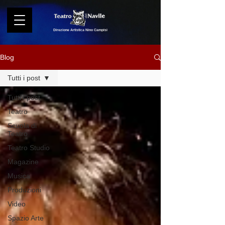
Direzione Artistica Nino Campisi
Blog
Tutti i post
Tutti i post
Teatro
Scuola di
Teatro
Teatro Studio
Magazine
Musica
Produzioni
Video
Spazio Arte