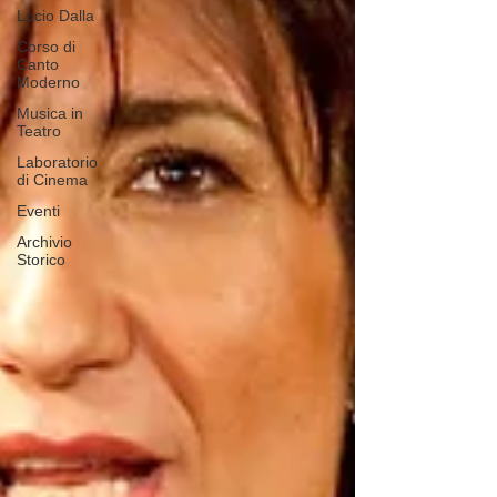
Lucio Dalla
Corso di
Canto
Moderno
Musica in
Teatro
Laboratorio
di Cinema
Eventi
Archivio
Storico