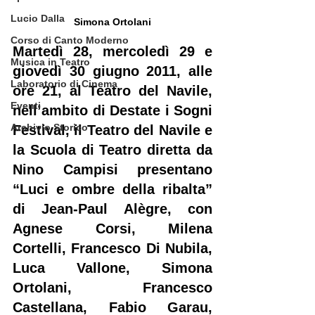
Lucio Dalla
Simona Ortolani
Corso di Canto Moderno
Martedì 28, mercoledì 29 e 
Musica in Teatro
giovedì 30 giugno 2011, alle 
Laboratorio di Cinema
ore 21, al Teatro del Navile, 
Eventi
nell’ambito di Destate i Sogni 
Archivio Storico
Festival, il Teatro del Navile e 
la Scuola di Teatro diretta da 
Nino Campisi presentano 
“Luci e ombre della ribalta” 
di Jean-Paul Alègre, con 
Agnese Corsi, Milena 
Cortelli, Francesco Di Nubila, 
Luca Vallone, Simona 
Ortolani, Francesco 
Castellana, Fabio Garau, 