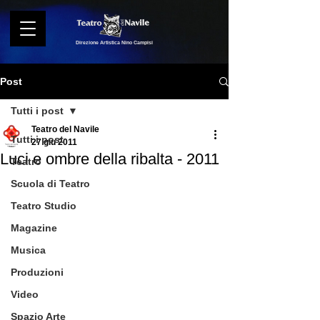
Direzione Artistica Nino Campisi
Post
Tutti i post
Teatro del Navile
Tutti i post
27 giu 2011
Luci e ombre della ribalta - 2011
Teatro
Scuola di Teatro
Teatro Studio
Magazine
Musica
Produzioni
Video
Spazio Arte