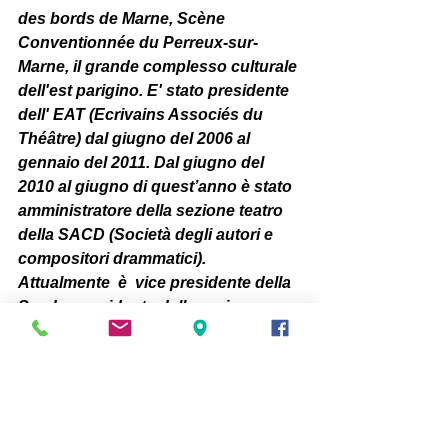
des bords de Marne, Scène 
Conventionnée du Perreux-sur-
Marne, il grande complesso culturale 
dell'est parigino. E' stato presidente 
dell' EAT (Ecrivains Associés du 
Théâtre) dal giugno del 2006 al 
gennaio del 2011. Dal giugno del 
2010 al giugno di quest’anno è stato 
amministratore della sezione teatro 
della SACD (Società degli autori e 
compositori drammatici). 
Attualmente  è  vice presidente della 
Sacd e presidente della sezione 
spettacoli dal vivo. Nel giugno del 
2011 è stato nominato altresì 
presidente della sezione teatro. Jean-
Paul Alègre è cavaliere dell'ordine 
delle arti e delle lettere.