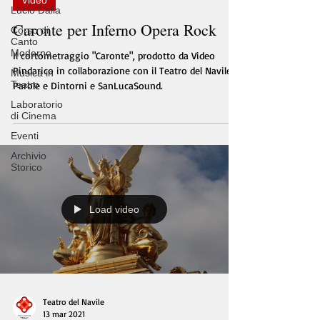
Video
Lucio Dalla
Caronte per Inferno Opera Rock
Corso di
Canto
Moderno
Il cortometraggio "Caronte", prodotto da Video
Pindarico in collaborazione con il Teatro del Navile,
Musica in
Teatro
Parole e Dintorni e SanLucaSound.
Laboratorio
di Cinema
Eventi
Archivio
Storico
Load video
Teatro del Navile
13 mar 2021