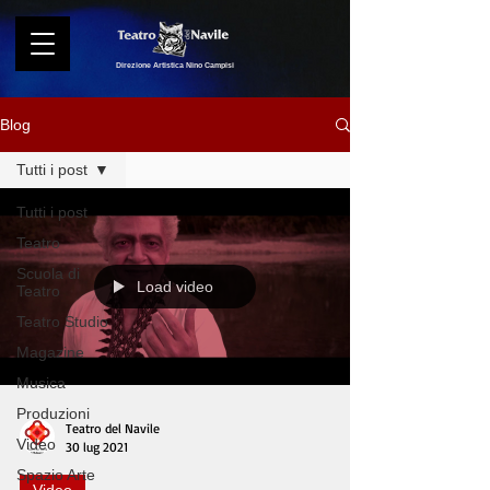
Direzione Artistica Nino Campisi
Blog
Tutti i post
Tutti i post
Teatro
Scuola di
Load video
Teatro
Teatro Studio
Magazine
Musica
Produzioni
Teatro del Navile
Video
30 lug 2021
Spazio Arte