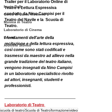
Trailer per il Laboratorio Online di 
Lucio Dalla
Teatro e Lettura Espressiva 
condotto da Nino Campisi per il  
Corso di Canto Moderno
Teatro del Navile e la  Scuola di 
Musica in Teatro
Teatro. 
Laboratorio di Cinema
I fondamenti dell'arte della 
Eventi
recitazione e della lettura espressiva, 
Archivio Storico
così come sono stati codificati e 
trasmessi da maestro ad allievo nella 
grande tradizione del teatro italiano, 
vengono insegnati da Nino Campisi 
in un laboratorio specialistico rivolto 
ad attori, insegnanti, studenti e 
professionisti.
Laboratorio di Teatro 
scuola di teatro
Scuola di Teatro
formazione
video