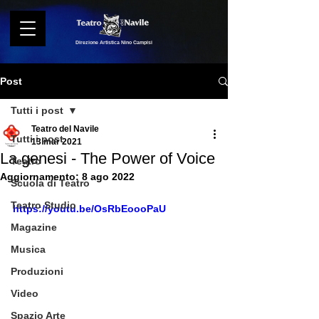
Direzione Artistica Nino Campisi
Post
Tutti i post
Teatro del Navile
Tutti i post
13 mar 2021
La genesi - The Power of Voice
Teatro
Aggiornamento:
8 ago 2022
Scuola di Teatro
Teatro Studio
https://youtu.be/OsRbEoooPaU
Magazine
Musica
Produzioni
Video
Spazio Arte