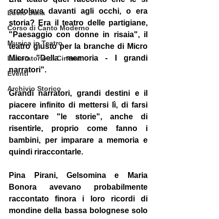
srotolava davanti agli occhi, o era 
Lucio Dalla
storia? Era il teatro delle partigiane, 
Corso di Canto Moderno
"Paesaggio con donne in risaia", il 
Musica in Teatro
teatro giusto per la branche di Micro 
Micro "Della memoria - I grandi 
Laboratorio di Cinema
narratori".
Eventi
Archivio Storico
Grandi narratori, grandi destini e il 
piacere infinito di mettersi lì, di farsi 
raccontare "le storie", anche di 
risentirle, proprio come fanno i 
bambini, per imparare a memoria e 
quindi riraccontarle.
Pina Pirani, Gelsomina e Maria 
Bonora avevano probabilmente 
raccontato finora i loro ricordi di 
mondine della bassa bolognese solo 