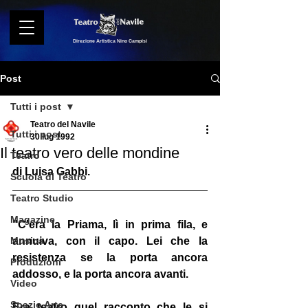
Direzione Artistica Nino Campisi
Post
Tutti i post
Teatro del Navile
Tutti i post
30 lug 1992
Il teatro vero delle mondine
Teatro
di Luisa Gabbi.
Scuola di Teatro
Teatro Studio
Magazine
"C'era la Priama, lì in prima fila, e 
Musica
annuiva, con il capo. Lei che la 
resistenza se la porta ancora 
Produzioni
addosso, e la porta ancora avanti.
Video
Spazio Arte
Era teatro quel racconto che le si 