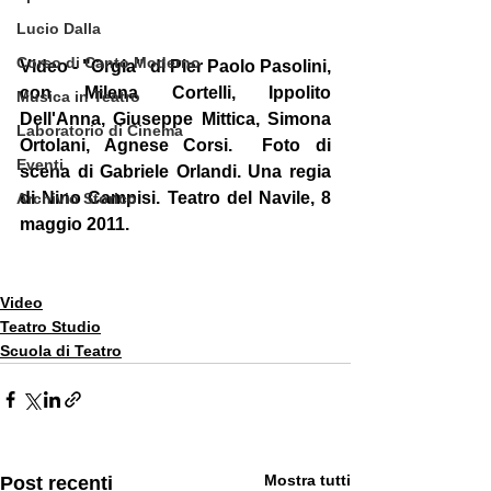
Lucio Dalla
Corso di Canto Moderno
Video - "Orgia" di Pier Paolo Pasolini, 
con Milena Cortelli, Ippolito 
Musica in Teatro
Dell'Anna, Giuseppe Mittica, Simona 
Laboratorio di Cinema
Ortolani, Agnese Corsi.  Foto di 
Eventi
scena di Gabriele Orlandi. Una regia 
di Nino Campisi. Teatro del Navile, 8 
Archivio Storico
maggio 2011. 
Video
Teatro Studio
Scuola di Teatro
Mostra tutti
Post recenti