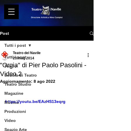
Direzione Artistica Nino Campisi
Post
Tutti i post
Teatro del Navile
Tutti i post
23 mag 2014
"Orgia" di Pier Paolo Pasolini -
Teatro
Video 2
Scuola di Teatro
Aggiornamento:
8 ago 2022
Teatro Studio
Magazine
https://youtu.be/EAzHS13eqrg
Musica
Produzioni
Video
Spazio Arte