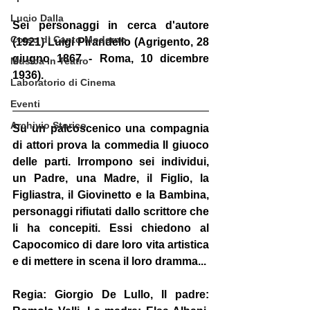
Lucio Dalla
Sei personaggi in cerca d'autore 
Corso di Canto Moderno
(1921) Luigi Pirandello (Agrigento, 28 
giugno 1867 - Roma, 10 dicembre 
Musica in Teatro
1936).
Laboratorio di Cinema
Eventi
Archivio Storico
Su un palcoscenico una compagnia 
di attori prova la commedia Il giuoco 
delle parti. Irrompono sei individui, 
un Padre, una Madre, il Figlio, la 
Figliastra, il Giovinetto e la Bambina, 
personaggi rifiutati dallo scrittore che 
li ha concepiti. Essi chiedono al 
Capocomico di dare loro vita artistica 
e di mettere in scena il loro dramma...  
Regia: Giorgio De Lullo, Il padre: 