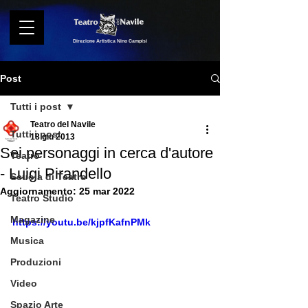
Direzione Artistica Nino Campisi
Post
Tutti i post
Teatro del Navile
Tutti i post
18 giu 2013
Sei personaggi in cerca d'autore
Teatro
- Luigi Pirandello
Scuola di Teatro
Aggiornamento:
25 mar 2022
Teatro Studio
Magazine
https://youtu.be/kjpfKafnPMk
Musica
Produzioni
Video
Spazio Arte