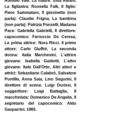
Romolo Valli, La madre: Elsa Albani, 
La figliastra: Rossella Falk, Il figlio: 
Piero Sammataro, Il giovinetto (non 
parla): Claudio Frigna, La bambina 
(non parla): Patrizia Ponzelli, Madama 
Pace: Gabriella Gabrielli, Il direttore-
capocomico: Ferruccio De Ceresa, 
La prima attrice: Nora Ricci, Il primo 
attore: Carlo Giuffré, La seconda 
donna: Italia Marchesini, L'attrice 
giovane: Isabella Guidotti, L'attor 
giovane: Italo Dall'Orto, Altri attori e 
attrici: Sebastiano Calabrò, Salvatore 
Puntillo, Anna Saia, Lino Segurini, Il 
direttore di scena: Luigi Durissi, Il 
suggeritore: Luigi Battaglia, Il 
macchinista: Domenico De Angelis, Il 
segretario del capocomico: Aldo 
Gasparrini. 1965.