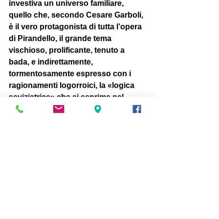
investiva un universo familiare, 
quello che, secondo Cesare Garboli, 
è il vero protagonista di tutta l’opera 
di Pirandello, il grande tema 
vischioso, prolificante, tenuto a 
bada, e indirettamente, 
tormentosamente espresso con i 
ragionamenti logorroici, la «logica 
seviziatrice» che si esprime nel 
«linguaggio dei verbali di polizia», 
occupando, nel suo teatro, il posto 
della vita e facendo sì che «il cavillo 
giuridico ribalti comicamente la 
realtà, costringendola a mosse 
burattinesche e inusuali» 
pirandello
area didattica
Magazine