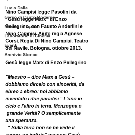
Lucio Dalla
Nino Campisi legge Pasolini da 
Corso di Canto Moderno
"Gesù legge Marx" di Enzo 
Pellegrino, con Fausto Anderlini e 
Musica in Teatro
Nino Campisi. Aiuto regia Agnese 
Laboratorio di Cinema
Corsi. Regia Di Nino Campisi. Teatro 
Eventi
del Navile, Bologna, ottobre 2013.
Archivio Storico
Gesù legge Marx di Enzo Pellegrino  
"Maestro – dice Marx a Gesù – 
dobbiamo dircelo con sincerità, da 
ebreo a ebreo: noi abbiamo 
inventato i due paradisi.” L’uno in 
cielo e l’altro in terra. Menzogna o 
 grande Verità? O semplicemente 
una speranza.
  “ Sulla terra non se ne vede il 
segno, un indizio” osserva Gesù.