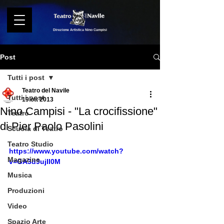
Direzione Artistica Nino Campisi
Post
Tutti i post
Teatro del Navile
Tutti i post
19 ott 2013
Nino Campisi - "La crocifissione"
Teatro
di Pier Paolo Pasolini
Scuola di Teatro
Teatro Studio
https://www.youtube.com/watch?
Magazine
v=GA3d9ujII0M
Musica
Produzioni
Video
Spazio Arte