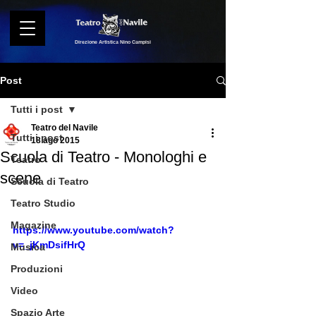
Direzione Artistica Nino Campisi
Post
Tutti i post
Teatro del Navile
Tutti i post
18 ago 2015
Scuola di Teatro - Monologhi e
Teatro
scene
Scuola di Teatro
Teatro Studio
Magazine
https://www.youtube.com/watch?
v=_jKmDsifHrQ
Musica
Produzioni
Video
Spazio Arte