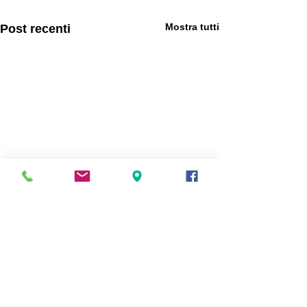
Mostra tutti
Post recenti
Commenti
Namaste Tagore