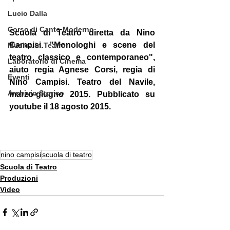
Lucio Dalla
Corso di Canto Moderno
Scuola di Teatro diretta da Nino 
Campisi. "Monologhi e scene del 
Musica in Teatro
teatro classico e contemporaneo", 
Laboratorio di Cinema
aiuto regia Agnese Corsi, regia di 
Eventi
Nino Campisi. Teatro del Navile, 
Archivio Storico
marzo-giugno 2015. Pubblicato su 
youtube il 18 agosto 2015.
nino campisi
scuola di teatro
Scuola di Teatro
Produzioni
Video