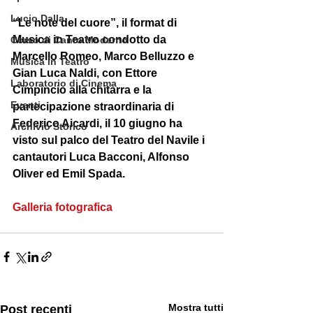
Lucio Dalla
“Le note del cuore”, il format di 
Musica in Teatro condotto da 
Corso di Canto Moderno
Marcello Romeo, Marco Belluzzo e 
Musica in Teatro
Gian Luca Naldi, con Ettore 
Laboratorio di Cinema
Cimpincio alla chitarra e la 
Eventi
partecipazione straordinaria di 
Federico Aicardi, il 10 giugno ha 
Archivio Storico
visto sul palco del Teatro del Navile i 
cantautori Luca Bacconi, Alfonso 
Oliver ed Emil Spada.
Galleria fotografica
Mostra tutti
Post recenti