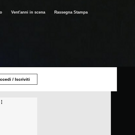
ro
Vent'anni in scena
Rassegna Stampa
ccedi / Iscriviti