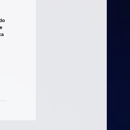
do 
e 
ca 