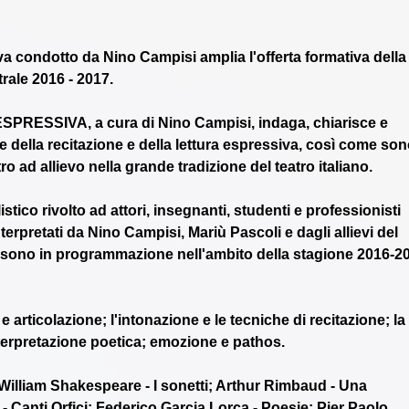
iva condotto da Nino Campisi amplia l'offerta formativa della
rale 2016 - 2017. 
RESSIVA, a cura di Nino Campisi, indaga, chiarisce e 
te della recitazione e della lettura espressiva, così come son
ro ad allievo nella grande tradizione del teatro italiano.
istico rivolto ad attori, insegnanti, studenti e professionisti 
nterpretati da Nino Campisi, Mariù Pascoli e dagli allievi del 
io sono in programmazione nell'ambito della stagione 2016-2
articolazione; l'intonazione e le tecniche di recitazione; la 
interpretazione poetica; emozione e pathos.
 William Shakespeare - I sonetti; Arthur Rimbaud - Una 
 Canti Orfici; Federico Garcia Lorca - Poesie; Pier Paolo 