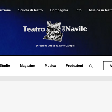
rizione
Scuola di teatro
Compagnia
Info
Musica in teat
Direzione Artistica Nino Campisi
 Studio
Magazine
Musica
Produzioni
A
o di Canto Moderno
Musica in Teatro
orico