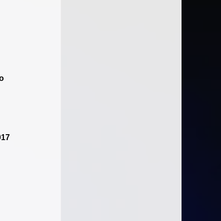
 
o 
017 