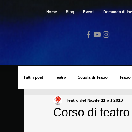
Home
Blog
Eventi
Domanda di isc
Tutti i post
Teatro
Scuola di Teatro
Teatro
Teatro del Navile
11 ott 2016
Video
Spazio Arte
Lucio Dalla
Cors
Corso di teatro
Laboratorio di Cinema
Eventi
Archivio St