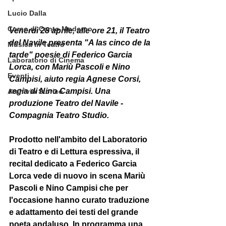
Lucio Dalla
Corso di Canto Moderno
Venerdì 28 aprile, alle ore 21, il Teatro 
del Navile presenta "A las cinco de la
Musica in Teatro
tarde" poesie di Federico Garcia 
Laboratorio di Cinema
Lorca, con Mariù Pascoli e Nino 
Eventi
Campisi, aiuto regia Agnese Corsi, 
regia di Nino Campisi. Una 
Archivio Storico
produzione Teatro del Navile - 
Compagnia Teatro Studio. 
Prodotto nell'ambito del Laboratorio 
di Teatro e di Lettura espressiva, il 
recital dedicato a Federico Garcia 
Lorca vede di nuovo in scena Mariù 
Pascoli e Nino Campisi che per 
l'occasione hanno curato traduzione 
e adattamento dei testi del grande 
poeta andaluso. In programma una 