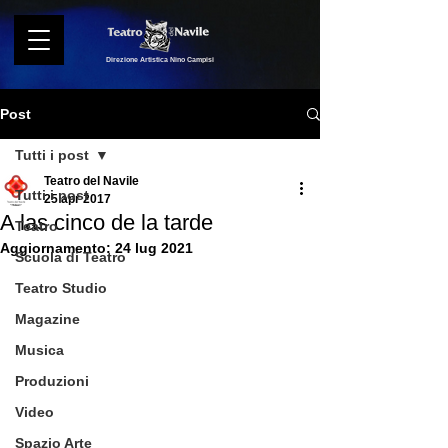
Direzione Artistica Nino Campisi
Post
Tutti i post
Teatro del Navile
Tutti i post
25 apr 2017
A las cinco de la tarde
Teatro
Aggiornamento:
24 lug 2021
Scuola di Teatro
Teatro Studio
Magazine
Musica
Produzioni
Video
Spazio Arte