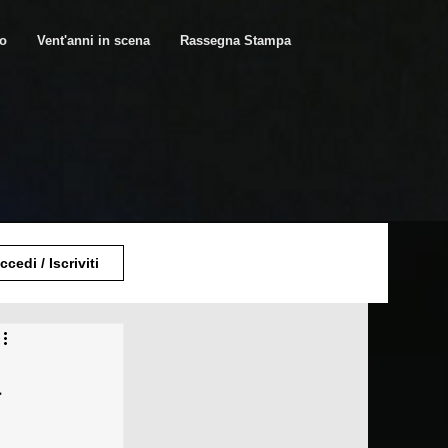
ro
Vent'anni in scena
Rassegna Stampa
ccedi / Iscriviti
a