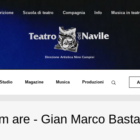
rizione
Scuola di teatro
Compagnia
Info
Musica in teat
Direzione Artistica Nino Campisi
 Studio
Magazine
Musica
Produzioni
A
o di Canto Moderno
Musica in Teatro
m are - Gian Marco Bast
orico