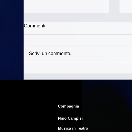
Commenti
Scrivi un commento...
St
Matteo Venturi -
L’inCantautore Live
Compagnia
Nino Campisi
Musica in Teatro