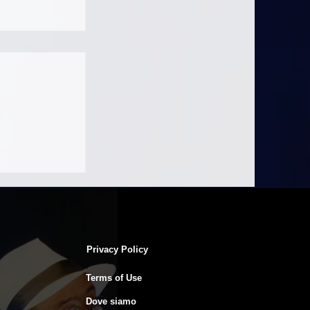
ngwriting
o - Un
 per scrivere
Privacy Policy
Terms of Use
Dove siamo