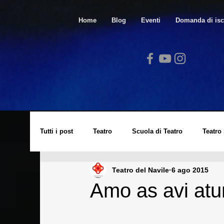
Home
Blog
Eventi
Domanda di isc
Tutti i post
Teatro
Scuola di Teatro
Teatro
Teatro del Navile
6 ago 2015
Video
Spazio Arte
Lucio Dalla
Cors
Amo as avi atu
Laboratorio di Cinema
Eventi
Archivio St