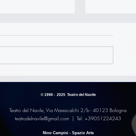
asera parliamo d'amore
Laboratorio di So
con Roberta Giall
percorso creativo
la tua canzone.
© 1998 - 2025
Teatro del Navile
Teatro del Navile, Via Marescalchi 2/b
- 40123 Bologna
teatrodelnavile@gmail.com
| Tel: +39051224243
Nino Campisi - Spazio Arte