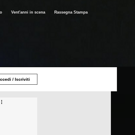
ro
Vent'anni in scena
Rassegna Stampa
ccedi / Iscriviti