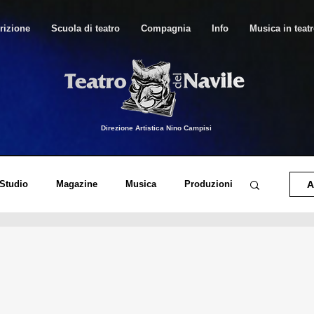
rizione
Scuola di teatro
Compagnia
Info
Musica in teat
Direzione Artistica Nino Campisi
 Studio
Magazine
Musica
Produzioni
A
o di Canto Moderno
Musica in Teatro
orico