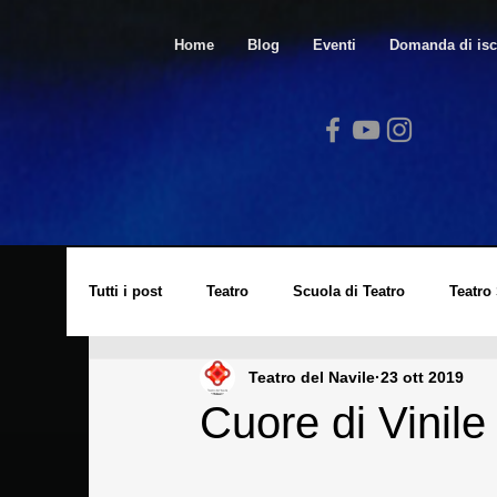
Home
Blog
Eventi
Domanda di isc
Tutti i post
Teatro
Scuola di Teatro
Teatro
Teatro del Navile
23 ott 2019
Video
Spazio Arte
Lucio Dalla
Cors
Cuore di Vinile
Laboratorio di Cinema
Eventi
Archivio St