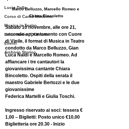
Lucio Dalla
Marco Belluzzo, Marcello Romeo e 
Chiara Bincoletto
Corso di Canto Moderno
Musica in Teatro
Sabato 10 novembre, alle ore 21, 
secondo appuntamento con Cuore 
Laboratorio di Cinema
di Vinile, il format di Musica in Teatro 
Eventi
condotto da Marco Belluzzo, Gian 
Archivio Storico
Luca Naldi e Marcello Romeo. Ad 
affiancare i tre cantautori la 
giovanissima cantante Chiara 
Bincoletto. Ospiti della serata il 
maestro Gabriele Bertozzi e le due 
giovanissime 
Federica Martelli e Giulia Toschi.
Ingresso riservato ai soci: tessera € 
1,00 – Biglietti: Posto unico €10,00 
Biglietteria ore 20.30 - Inizio 