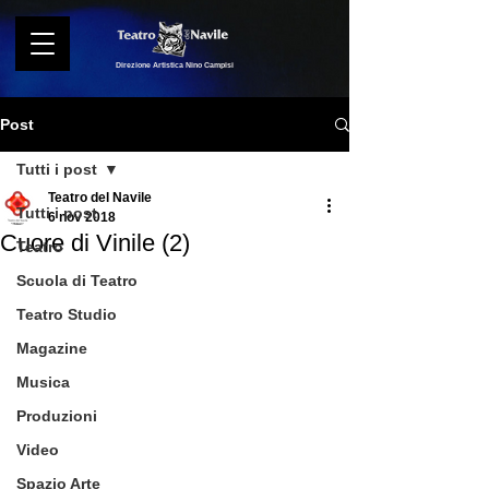
Direzione Artistica Nino Campisi
Post
Tutti i post
Teatro del Navile
Tutti i post
6 nov 2018
Cuore di Vinile (2)
Teatro
Scuola di Teatro
Teatro Studio
Magazine
Musica
Produzioni
Video
Spazio Arte