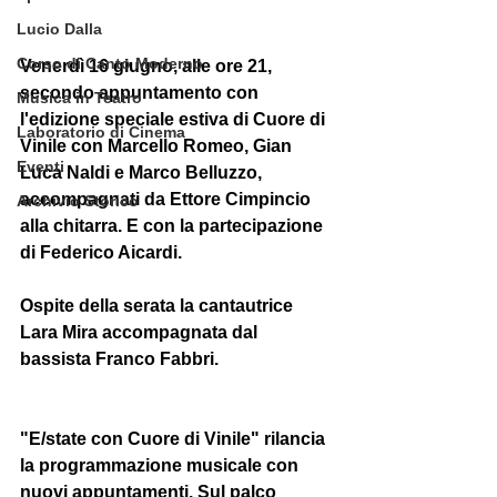
Lucio Dalla
Corso di Canto Moderno
Venerdì 16 giugno, alle ore 21, 
secondo appuntamento con 
Musica in Teatro
l'edizione speciale estiva di Cuore di 
Laboratorio di Cinema
Vinile con Marcello Romeo, Gian 
Eventi
Luca Naldi e Marco Belluzzo, 
accompagnati da Ettore Cimpincio 
Archivio Storico
alla chitarra. E con la partecipazione 
di Federico Aicardi. 
Ospite della serata la cantautrice 
Lara Mira accompagnata dal 
bassista Franco Fabbri. 
"E/state con Cuore di Vinile" rilancia 
la programmazione musicale con 
nuovi appuntamenti. Sul palco 