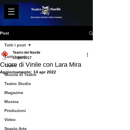
Direzione Artistica Nino Campisi
Post
Tutti i post
Teatro del Navile
Tutti i post
13 giu 2017
Cuore di Vinile con Lara Mira
Teatro
Aggiornamento:
14 apr 2022
Scuola di Teatro
Teatro Studio
Magazine
Musica
Produzioni
Video
Spazio Arte