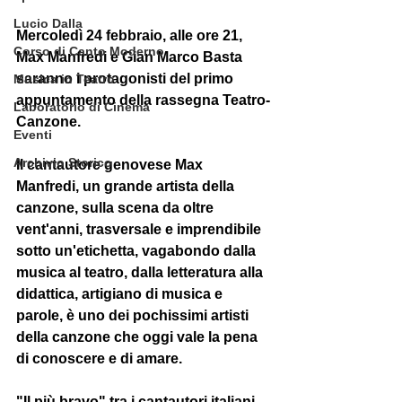
Lucio Dalla
Mercoledì 24 febbraio, alle ore 21, 
Corso di Canto Moderno
Max Manfredi 
e 
Gian Marco Basta
saranno i protagonisti del primo 
Musica in Teatro
appuntamento della rassegna 
Teatro-
Laboratorio di Cinema
Canzone
.  
Eventi
Archivio Storico
Il cantautore genovese
 Max 
Manfredi
, un grande artista della 
canzone, sulla scena da oltre 
vent'anni, trasversale e imprendibile 
sotto un'etichetta, vagabondo dalla 
musica al teatro, dalla letteratura alla 
didattica, artigiano di musica e 
parole, è uno dei pochissimi artisti 
della canzone che oggi vale la pena 
di conoscere e di amare. 
"Il più bravo" tra i cantautori italiani 