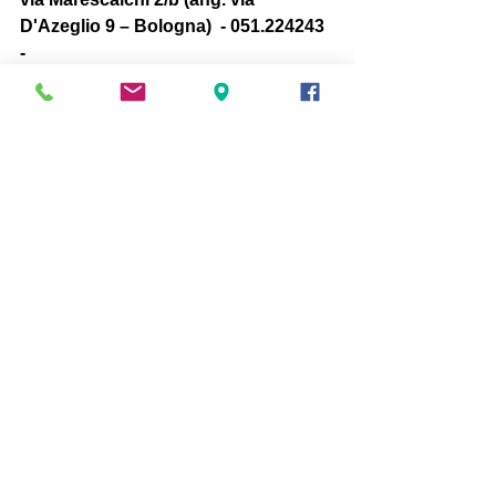
D'Azeglio 9 – Bologna)  - 051.224243 
-  
Ingresso riservato ai soci:  tessera € 
1,00 – Biglietti: Posto Unico  €10,00  
Biglietteria ore 20 - Inizio Spettacolo 
ore 21. 
#musicainteatro
#stagione20152016
Musica
Mostra tutti
Post recenti