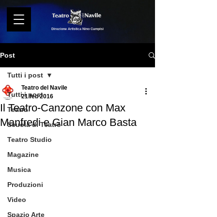
Direzione Artistica Nino Campisi
Post
Tutti i post
Teatro del Navile
Tutti i post
21 feb 2016
Il Teatro-Canzone con Max
Teatro
Manfredi e Gian Marco Basta
Scuola di Teatro
Teatro Studio
Magazine
Musica
Produzioni
Video
Spazio Arte