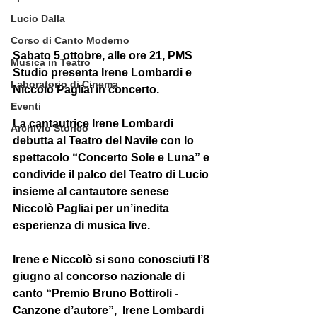
Lucio Dalla
Corso di Canto Moderno
Sabato 5 ottobre, alle ore 21, PMS 
Musica in Teatro
Studio presenta Irene Lombardi e 
Laboratorio di Cinema
Niccolò Pagliai in concerto.
Eventi
La cantautrice Irene Lombardi 
Archivio Storico
debutta al Teatro del Navile con lo 
spettacolo “Concerto Sole e Luna” e 
condivide il palco del Teatro di Lucio 
insieme al cantautore senese 
Niccolò Pagliai per un’inedita 
esperienza di musica live.
Irene e Niccolò si sono conosciuti l’8 
giugno al concorso nazionale di 
canto “Premio Bruno Bottiroli - 
Canzone d’autore”,  Irene Lombardi 