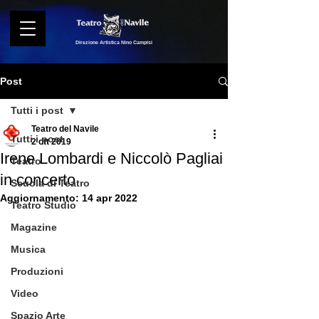
Direzione Artistica Nino Campisi
Post
Tutti i post
Teatro del Navile
Tutti i post
2 ott 2019
Irene Lombardi e Niccolò Pagliai
Teatro
in concerto
Scuola di Teatro
Aggiornamento:
14 apr 2022
Teatro Studio
Magazine
Musica
Produzioni
Video
Spazio Arte