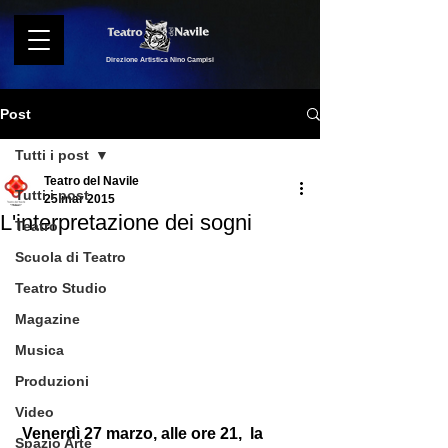
Direzione Artistica Nino Campisi
Post
Tutti i post
Teatro del Navile
Tutti i post
25 mar 2015
L'interpretazione dei sogni
Teatro
Scuola di Teatro
Teatro Studio
Magazine
Musica
Produzioni
Video
 Venerdì 27 marzo, alle ore 21,  la 
Spazio Arte