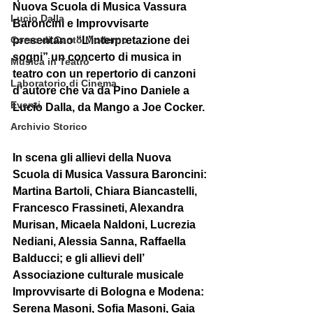
Nuova Scuola di Musica Vassura 
Lucio Dalla
Baroncini e Improvvisarte 
presentano “L’interpretazione dei 
Corso di Canto Moderno
sogni” un concerto di musica in 
Musica in Teatro
teatro con un repertorio di canzoni 
Laboratorio di Cinema
d’autore che va da Pino Daniele a 
Eventi
Lucio Dalla, da Mango a Joe Cocker. 
Archivio Storico
In scena gli allievi della Nuova 
Scuola di Musica Vassura Baroncini: 
Martina Bartoli, Chiara Biancastelli, 
Francesco Frassineti, Alexandra 
Murisan, Micaela Naldoni, Lucrezia 
Nediani, Alessia Sanna, Raffaella 
Balducci; e gli allievi dell’ 
Associazione culturale musicale 
Improvvisarte di Bologna e Modena: 
Serena Masoni, Sofia Masoni, Gaia 