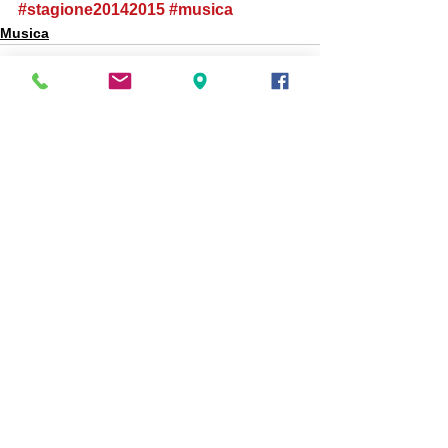
#stagione20142015
#musica
Musica
Mostra tutti
Post recenti