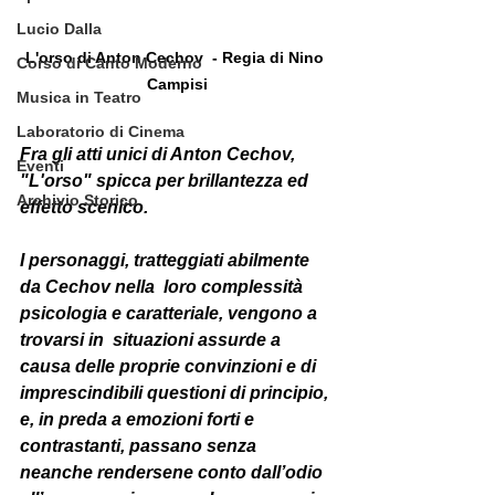
Lucio Dalla
L'orso di Anton Cechov  - Regia di Nino 
Corso di Canto Moderno
Campisi
Musica in Teatro
Laboratorio di Cinema
Fra gli atti unici di Anton Cechov, 
Eventi
"L'orso" spicca per brillantezza ed  
Archivio Storico
effetto scenico. 
I personaggi, tratteggiati abilmente 
da Cechov nella  loro complessità 
psicologia e caratteriale, vengono a 
trovarsi in  situazioni assurde a 
causa delle proprie convinzioni e di  
imprescindibili questioni di principio, 
e, in preda a emozioni forti e  
contrastanti, passano senza 
neanche rendersene conto dall’odio 