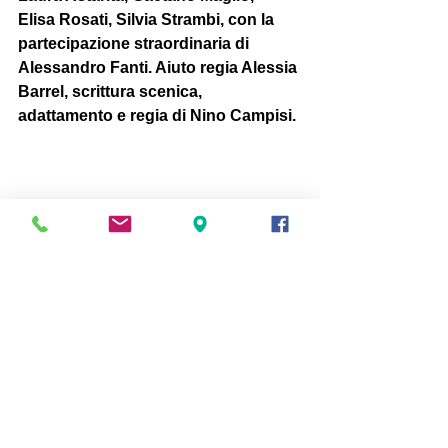
Elisa Rosati, Silvia Strambi, con la 
partecipazione straordinaria di  
Alessandro Fanti. Aiuto regia Alessia 
Barrel, scrittura scenica,  
adattamento e regia di Nino Campisi.
nino campisi
scuola di teatro
anton cechov
Scuola di Teatro
Mostra tutti
Post recenti