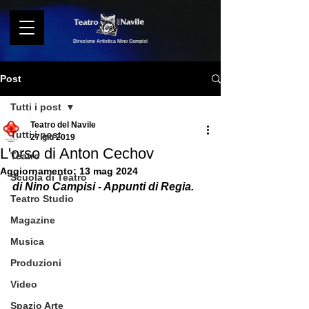
Direzione Artistica Nino Campisi
Post
Tutti i post
Teatro del Navile
Tutti i post
27 giu 2019
L'orso di Anton Cechov
Teatro
Aggiornamento:
13 mag 2024
Scuola di Teatro
di Nino Campisi - Appunti di Regia.
Teatro Studio
Magazine
Musica
Produzioni
Video
Spazio Arte