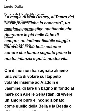
Lucio Dalla
Corso di Canto Moderno
La magia di Walt Disney, al Teatro del 
Musica in Teatro
Navile, con "Fiabe in concerto", un 
magico e suggestivo spettacolo che 
Laboratorio di Cinema
ripercorre le più belle fiabe di 
Eventi
sempre, un indimenticabile viaggio 
Archivio Storico
attraverso le più belle colonne 
sonore che hanno segnato prima la 
nostra infanzia e poi la nostra vita.
Chi di noi non ha sognato almeno 
una volta di volare sul tappeto 
volante insieme ad Aladdin e 
Jasmine, di fare un bagno in fondo al 
mare con Ariel e Sebastian, di vivere 
un amore puro e incondizionato 
come quello della Bella e la Bestia o 