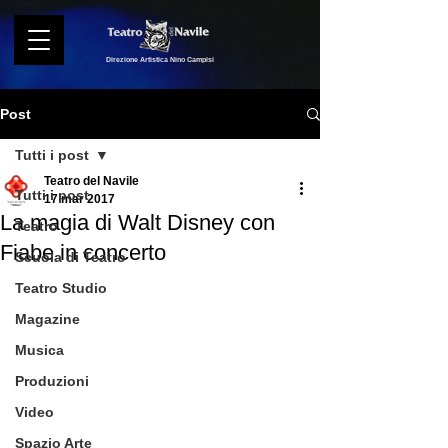
Direzione Artistica Nino Campisi
Post
Tutti i post
Teatro del Navile
Tutti i post
17 mar 2017
La magia di Walt Disney con
Teatro
Fiabe in concerto
Scuola di Teatro
Teatro Studio
Magazine
Musica
Produzioni
Video
Spazio Arte