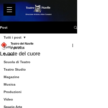
Direzione Artistica Nino Campisi
Post
Tutti i post
Teatro del Navile
Tutti i post
2 giu 2016
Le note del cuore
Teatro
Scuola di Teatro
Teatro Studio
Magazine
Musica
Produzioni
Video
Spazio Arte