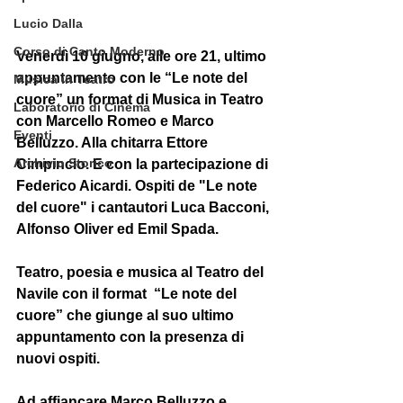
Lucio Dalla
Corso di Canto Moderno
Venerdì 10 giugno, alle ore 21, ultimo 
appuntamento con le “
Le note del 
Musica in Teatro
cuore
” un format di 
Musica in Teatro
Laboratorio di Cinema
con 
Marcello Romeo
 e 
Marco 
Eventi
Belluzzo
. Alla chitarra 
Ettore 
Archivio Storico
Cimpincio
. E con la partecipazione di 
Federico Aicardi
. Ospiti de "Le note 
del cuore" i cantautori 
Luca Bacconi
, 
Alfonso Oliver
 ed 
Emil Spada
. 
Teatro, poesia e musica al Teatro del 
Navile con il format  “Le note del 
cuore” che giunge al suo ultimo 
appuntamento con la presenza di 
nuovi ospiti.
Ad affiancare Marco Belluzzo e 