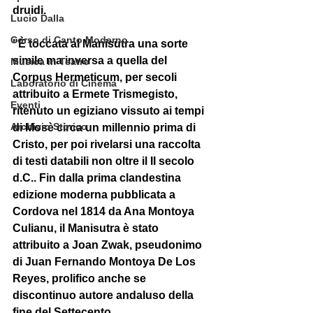
druidi. 
Lucio Dalla
Corso di Canto Moderno
"È toccata al Manisutra una sorte 
simile ma inversa a quella del 
Musica in Teatro
Corpus Hermeticum, per secoli 
Laboratorio di Cinema
attribuito a Ermete Trismegisto, 
Eventi
ritenuto un egiziano vissuto ai tempi 
Archivio Storico
di Mosè circa un millennio prima di 
Cristo, per poi rivelarsi una raccolta 
di testi databili non oltre il II secolo 
d.C.. Fin dalla prima clandestina 
edizione moderna pubblicata a 
Cordova nel 1814 da Ana Montoya 
Culianu, il Manisutra è stato 
attribuito a Joan Zwak, pseudonimo 
di Juan Fernando Montoya De Los 
Reyes, prolifico anche se 
discontinuo autore andaluso della 
fine del Settecento. 