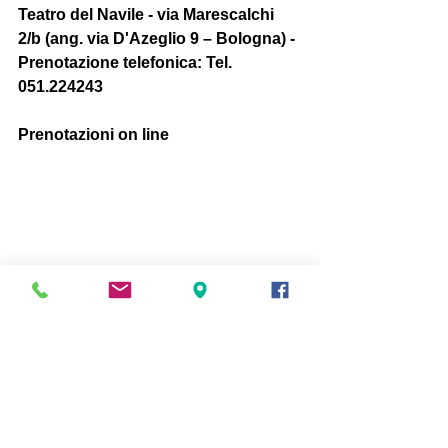
Teatro del Navile - via Marescalchi 
2/b (ang. via D'Azeglio 9 – Bologna) - 
Prenotazione telefonica: Tel. 
051.224243 
Prenotazioni on line 
#stagione20142015
#recital
Teatro
Mostra tutti
Post recenti