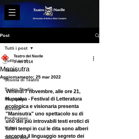
Direzione Artistica Nino Campisi
Post
Tutti i post
Teatro del Navile
Tutti i post
3 nov 2014
Manisutra
Teatro
Aggiornamento:
25 mar 2022
Scuola di Teatro
Teatro Studio
Venerdì 7 novembre, alle ore 21, 
Hurqalya - Festival di Letteratura 
Magazine
ecologica e visionaria presenta 
Musica
"Manisutra" uno spettacolo su di 
Produzioni
uno dei più introvabili testi erotici di 
Video
tutti i tempi in cui le dita sono alberi 
secondo il linguaggio segreto dei 
Spazio Arte