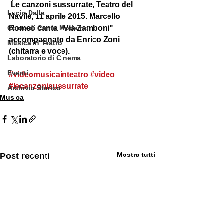
 Le canzoni sussurrate, Teatro del 
Lucio Dalla
Navile, 11 aprile 2015. Marcello 
Romeo canta "Via Zamboni" 
Corso di Canto Moderno
accompagnato da Enrico Zoni 
Musica in Teatro
(chitarra e voce). 
Laboratorio di Cinema
Eventi
#videomusicainteatro
#video
#lecanzonisussurrate
Archivio Storico
Musica
Mostra tutti
Post recenti