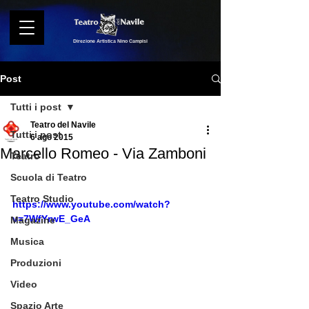
Direzione Artistica Nino Campisi
Post
Tutti i post
Teatro del Navile
Tutti i post
6 ago 2015
Marcello Romeo - Via Zamboni
Teatro
Scuola di Teatro
Teatro Studio
https://www.youtube.com/watch?
v=7WfYrwE_GeA
Magazine
Musica
Produzioni
Video
Spazio Arte