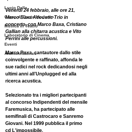
Lucio Dalla
Venerdì 24 febbraio, alle ore 21, 
Corso di Canto Moderno
Marco Baxa Acoustic Trio in 
concerto, con Marco Baxa, Cristiano 
Musica in Teatro
Gallian alla chitarra acustica e Vito 
Laboratorio di Cinema
Perrini alle percussioni. 
Eventi
Marco Baxa, cantautore dallo stile 
Archivio Storico
coinvolgente e raffinato, affonda le 
sue radici nel rock dedicandosi negli 
ultimi anni all’Unplugged ed alla 
ricerca acustica. 
Selezionato tra i migliori partecipanti 
al concorso Indipendenti del mensile 
Faremusica, ha partecipato alle 
semifinali di Castrocaro e Sanremo 
Giovani. Nel 1999 pubblica il primo 
cd L'impossibile. 