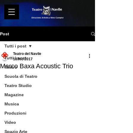
Direzione Artistica Nino Campisi
Post
Tutti i post
Teatro del Navile
Tutti i post
18 feb 2017
Marco Baxa Acoustic Trio
Teatro
Scuola di Teatro
Teatro Studio
Magazine
Musica
Produzioni
Video
Spazio Arte