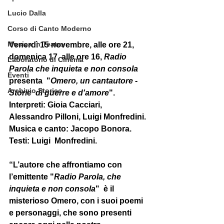
Lucio Dalla
Corso di Canto Moderno
Musica in Teatro
Venerdì 15 novembre, alle ore 21, 
domenica 17, alle ore 16, 
Radio 
Laboratorio di Cinema
Parola che inquieta e non consola
Eventi
presenta  "
Omero, un cantautore - 
Archivio Storico
Storie  di guerre e d'amore
". 
Interpreti: Gioia Cacciari,  
Alessandro Pilloni, Luigi Monfredini. 
Musica e canto: Jacopo Bonora. 
Testi: Luigi  Monfredini. 
“L’autore che affrontiamo con 
l’emittente "
Radio Parola, che 
inquieta e non consola
"  è il 
misterioso Omero, con i suoi poemi 
e personaggi, che sono presenti  