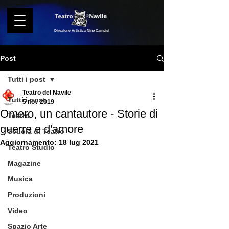
Direzione Artistica Nino Campisi
Post
Tutti i post
Teatro del Navile
Tutti i post
5 nov 2019
Omero, un cantautore - Storie di
Teatro
guerre e d'amore
Scuola di Teatro
Aggiornamento:
18 lug 2021
Teatro Studio
Magazine
Musica
Produzioni
Video
Spazio Arte