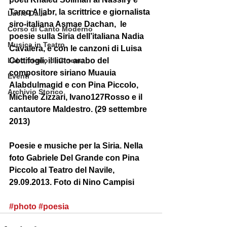
Tareq Aljabr, la scrittrice e giornalista 
Lucio Dalla
siro-italiana Asmae Dachan,  le 
Corso di Canto Moderno
poesie sulla Siria dell’italiana Nadia 
Musica in Teatro
Cavalera, e con le canzoni di Luisa 
Laboratorio di Cinema
Cottifogli, il liuto arabo del 
compositore siriano Muauia 
Eventi
Alabdulmagid e con Pina Piccolo, 
Archivio Storico
Michele Zizzari, Ivano127Rosso e il 
cantautore Maldestro. (29 settembre 
2013) 
Poesie e musiche per la Siria. Nella 
foto Gabriele Del Grande con Pina 
Piccolo al Teatro del Navile, 
29.09.2013. Foto di Nino Campisi 
#photo
#poesia