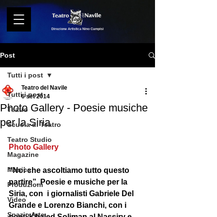
Direzione Artistica Nino Campisi
Post
Tutti i post
Teatro del Navile
Tutti i post
6 set 2014
Photo Gallery - Poesie musiche
Teatro
per la Siria
Scuola di Teatro
Teatro Studio
Photo Gallery
Magazine
Musica
“Noi che ascoltiamo tutto questo 
partire”, Poesie e musiche per la 
Produzioni
Siria, con  i giornalisti Gabriele Del 
Video
Grande e Lorenzo Bianchi, con i 
Spazio Arte
poeti Khaled Soliman al Nassiry e 