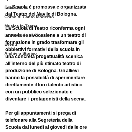
La Scuola è promossa e organizzata 
Lucio Dalla
dal Teatro del Navile di Bologna. 
Corso di Canto Moderno
Musica in Teatro
La Scuola di Teatro riconferma ogni 
Laboratorio di Cinema
anno la sua vocazione a un teatro di 
formazione in grado trasformare gli 
Eventi
obbiettivi formativi della scuola in 
Archivio Storico
una concreta progettualità scenica 
all’interno del più stimato teatro di 
produzione di Bologna. Gli allievi 
hanno la possibilità di sperimentare 
direttamente il loro talento artistico 
con un pubblico selezionato e  
diventare i  protagonisti della scena.  
Per gli appuntamenti si prega di 
telefonare alla Segreteria della 
Scuola dal lunedì al giovedì dalle ore 