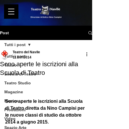
Direzione Artistica Nino Campisi
Post
Tutti i post
Teatro del Navile
Tutti i post
11 set 2014
Sono aperte le iscrizioni alla
Teatro
Scuola di Teatro
Scuola di Teatro
Teatro Studio
Magazine
Musica
Sono aperte le iscrizioni alla Scuola 
di Teatro diretta da Nino Campisi per 
Produzioni
le nuove classi di studio da ottobre 
Video
2014 a giugno 2015.  
Spazio Arte