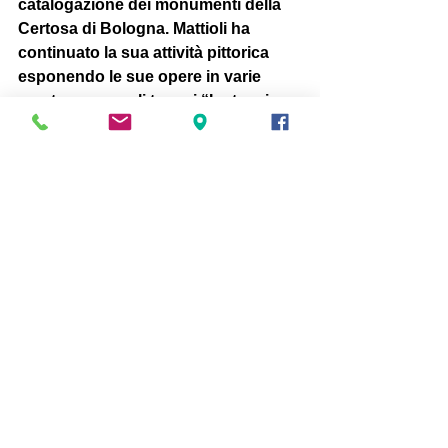
catalogazione dei monumenti della 
Certosa di Bologna. Mattioli ha 
continuato la sua attività pittorica 
esponendo le sue opere in varie 
mostre personali tra cui “La tensione 
di Achille” al Museo Civico, e 
“Strutture in tensione” nella sala 
delle fontane di Villa Pallavicini. 
Spazio Arte
#spazioarte
#stagione20152016
Mostra tutti
Post recenti