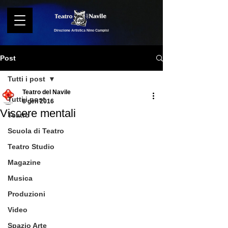
Direzione Artistica Nino Campisi
Post
Tutti i post
Teatro del Navile
Tutti i post
8 gen 2016
Viscere mentali
Teatro
Scuola di Teatro
Teatro Studio
Magazine
Musica
Produzioni
Video
Spazio Arte