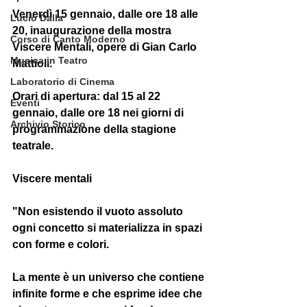
Venerdì 15 gennaio, dalle ore 18 alle 
Lucio Dalla
20, inaugurazione della mostra 
Corso di Canto Moderno
Viscere Mentali
, opere di 
Gian Carlo 
Musica in Teatro
Mattioli
.
Laboratorio di Cinema
Orari di apertura: dal 15 al 22 
Eventi
gennaio, dalle ore 18 nei giorni di 
Archivio Storico
programmazione della stagione 
teatrale.
Viscere mentali
"Non esistendo il vuoto assoluto 
ogni concetto si materializza in spazi 
con forme e colori.
La mente è un universo che contiene 
infinite forme e che esprime idee che 