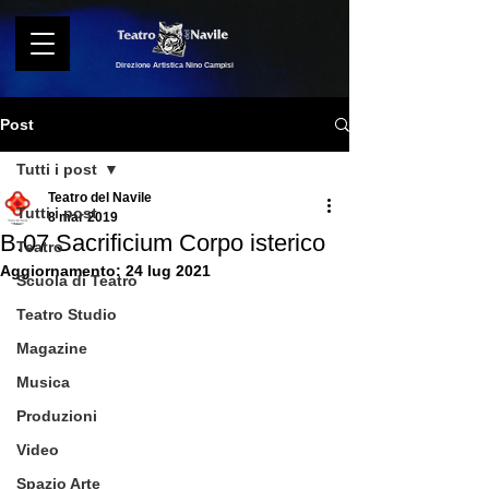
Direzione Artistica Nino Campisi
Post
Tutti i post
Teatro del Navile
Tutti i post
8 mar 2019
B.07 Sacrificium Corpo isterico
Teatro
Aggiornamento:
24 lug 2021
Scuola di Teatro
Teatro Studio
Magazine
Musica
Produzioni
Video
Spazio Arte