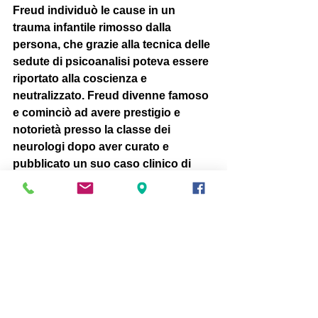
Freud individuò le cause in un 
trauma infantile rimosso dalla 
persona, che grazie alla tecnica delle 
sedute di psicoanalisi poteva essere 
riportato alla coscienza e 
neutralizzato. Freud divenne famoso 
e cominciò ad avere prestigio e 
notorietà presso la classe dei 
neurologi dopo aver curato e 
pubblicato un suo caso clinico di 
una donna isterica portata a 
guarigione. 
Nella produzione di Jurta
, sono 
presenti tutti questi aspetti che 
vengono rappresentati attraverso 
azioni fisiche, video e il grande 
supporto musicale, alla ricerca di 
una elevata spiritualità, 