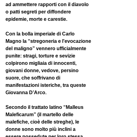
ad ammettere rapporti con il diavolo 
o patti segreti per diffondere 
epidemie, morte e carestie. 
Con la bolla imperiale di 
Carlo 
Magno
 la “stregoneria e l'evocazione 
del maligno” vennero ufficialmente 
punite: stragi, torture e sevizie 
colpirono migliaia di innocenti, 
giovani donne, vedove, persino 
suore, che soffrivano di 
manifestazioni isteriche, tra queste 
Giovanna D’Arco
.  
Secondo il trattato latino “Malleus 
Maleficarum” (il martello delle 
malefiche, cioè delle streghe), le 
donne sono molto più inclini a 
essere possedute per loro stessa 