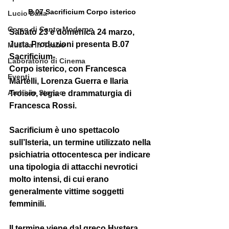
B.07 Sacrificium Corpo isterico
Lucio Dalla
Corso di Canto Moderno
Sabato 23 e domenica 24 marzo, 
Jurta Produzioni presenta 
B.07  
Musica in Teatro
Sacrificium-
Laboratorio di Cinema
Corpo isterico
, con Francesca 
Eventi
Martelli, Lorenza Guerra e Ilaria 
Archivio Storico
Troisio, regia e drammaturgia di 
Francesca Rossi
. 
Sacrificium è uno spettacolo 
sull’Isteria, un termine utilizzato nella 
psichiatria ottocentesca per indicare 
una tipologia di attacchi nevrotici 
molto intensi, di cui erano 
generalmente vittime soggetti 
femminili. 
Il termine viene dal greco Hystera, 