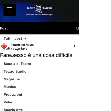
Direzione Artistica Nino Campisi
Post
Tutti i post
Teatro del Navile
Tutti i post
19 apr 2017
Fare sesso è una cosa difficile
Teatro
Scuola di Teatro
Teatro Studio
Magazine
Musica
Produzioni
Video
Spazio Arte