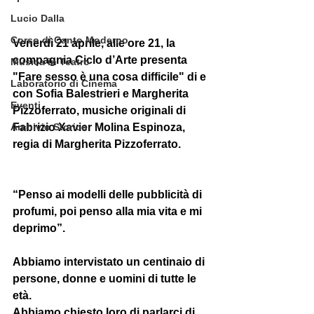
Lucio Dalla
Corso di Canto Moderno
Venerdì 21 aprile, alle ore 21, la 
compagnia Ciclo d’Arte presenta 
Musica in Teatro
"Fare sesso è una cosa difficile" di e 
Laboratorio di Cinema
con Sofia Balestrieri e Margherita 
Eventi
Pizzoferrato, musiche originali di 
Fabrizio Xavier Molina Espinoza, 
Archivio Storico
regia di Margherita Pizzoferrato. 
“Penso ai modelli delle pubblicità di 
profumi, poi penso alla mia vita e mi 
deprimo”.
Abbiamo intervistato un centinaio di 
persone, donne e uomini di tutte le 
età.
Abbiamo chiesto loro di parlarci di 