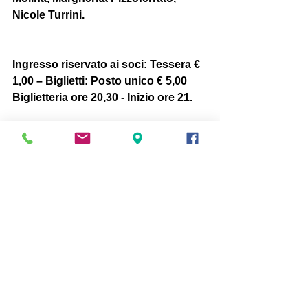
Nicole Turrini.
Ingresso riservato ai soci: Tessera € 
1,00 – Biglietti: Posto unico € 5,00 
Biglietteria ore 20,30 - Inizio ore 21. 
TEATRO DEL NAVILE - SPAZIO 
ARTE 
Via Marescalchi 2/b (ang. via 
D'Azeglio 9) - Bologna - 
Tel: 051224243 - teatrodelnavile.org
#stagione20162017
#teatro
Teatro