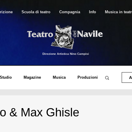
rizione
Scuola di teatro
Compagnia
Info
Musica in teat
Direzione Artistica Nino Campisi
 Studio
Magazine
Musica
Produzioni
A
o di Canto Moderno
Musica in Teatro
o & Max Ghisle
orico