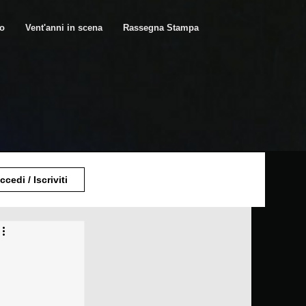
ro
Vent'anni in scena
Rassegna Stampa
ccedi / Iscriviti