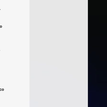
 
o 
 
co 
 