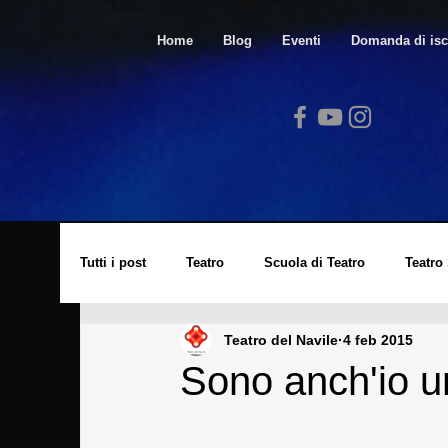
Home
Blog
Eventi
Domanda di isc
Tutti i post
Teatro
Scuola di Teatro
Teatro
Teatro del Navile
4 feb 2015
Video
Spazio Arte
Lucio Dalla
Cors
Sono anch'io u
Laboratorio di Cinema
Eventi
Archivio St