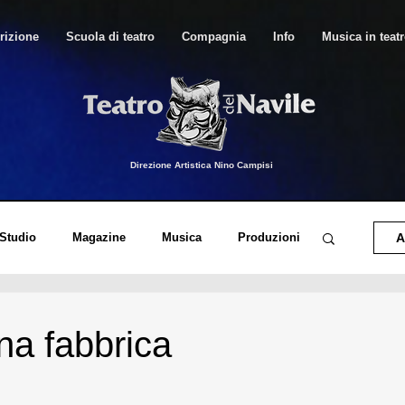
rizione
Scuola di teatro
Compagnia
Info
Musica in teat
Direzione Artistica Nino Campisi
 Studio
Magazine
Musica
Produzioni
A
o di Canto Moderno
Musica in Teatro
na fabbrica
orico