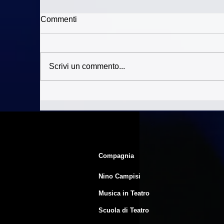
Commenti
Scrivi un commento...
Sono aperte le iscrizioni alla
Na
Scuola di Teatro diretta da
pe
Nino Campisi per la stagione
2026-2027
Compagnia
Nino Campisi
Musica in Teatro
Scuola di Teatro