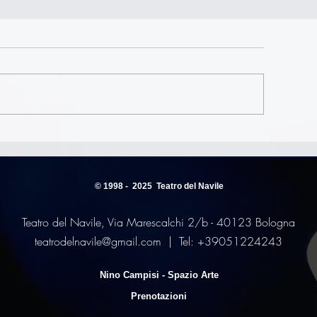
Because the Nigh
talino Balasso in Appunti
r un discorso pubblico
© 1998 - 2025
Teatro del Navile
Teatro del Navile, Via Marescalchi 2/b
- 40123 Bologna
teatrodelnavile@gmail.com
| Tel: +39051224243
Nino Campisi - Spazio Arte
Prenotazioni