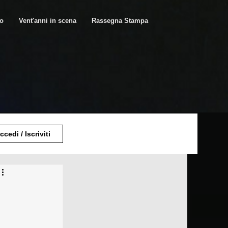
ro
Vent'anni in scena
Rassegna Stampa
ccedi / Iscriviti